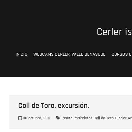
Saltar
al
contenido
Cerler i
INICIO
WEBCAMS CERLER-VALLE BENASQUE
CURSOS E
Coll de Toro, excursión.
30 octubre, 2011
aneto. maladetas
Coll de Toto
Glaciar A