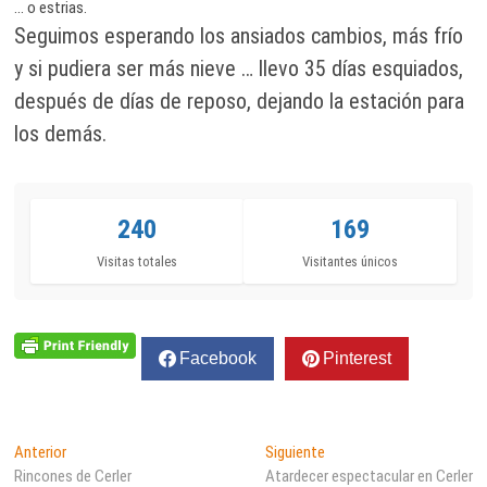
… o estrias.
Seguimos esperando los ansiados cambios, más frío
y si pudiera ser más nieve … llevo 35 días esquiados,
después de días de reposo, dejando la estación para
los demás.
240
169
Visitas totales
Visitantes únicos
Facebook
Pinterest
Navegación
Entrada
Entrada
Anterior
Siguiente
anterior:
siguiente:
Rincones de Cerler
Atardecer espectacular en Cerler