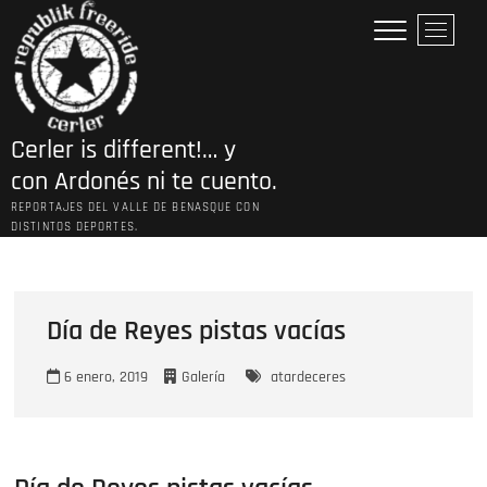
Saltar
B
al
o
contenido
t
ó
n
Cerler is different!… y
d
e
con Ardonés ni te cuento.
l
REPORTAJES DEL VALLE DE BENASQUE CON
m
DISTINTOS DEPORTES.
e
n
ú
Día de Reyes pistas vacías
6 enero, 2019
Galería
atardeceres