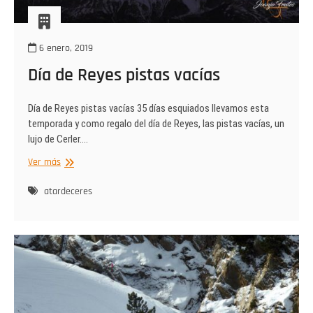
6 enero, 2019
Día de Reyes pistas vacías
Día de Reyes pistas vacías 35 días esquiados llevamos esta
temporada y como regalo del día de Reyes, las pistas vacías, un
lujo de Cerler.…
Día
Ver más
de
Reyes
atardeceres
pistas
vacías