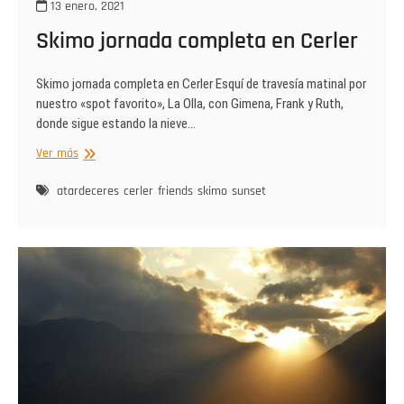
13 enero, 2021
Skimo jornada completa en Cerler
Skimo jornada completa en Cerler Esquí de travesía matinal por
nuestro «spot favorito», La Olla, con Gimena, Frank y Ruth,
donde sigue estando la nieve…
Skimo
Ver más
jornada
completa
atardeceres
cerler
friends
skimo
sunset
en
Cerler