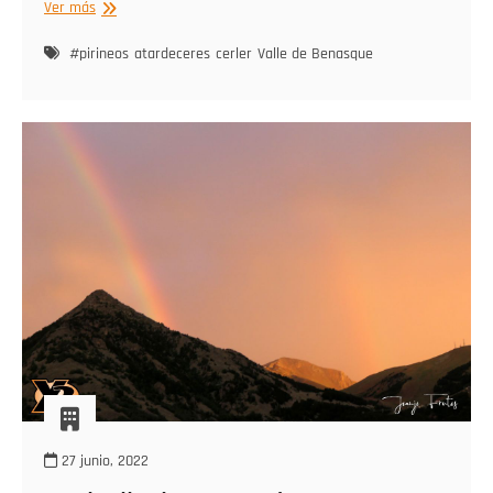
Atardeceres
Ver más
veraniegos
de
#pirineos
atardeceres
cerler
Valle de Benasque
Cerler
27 junio, 2022