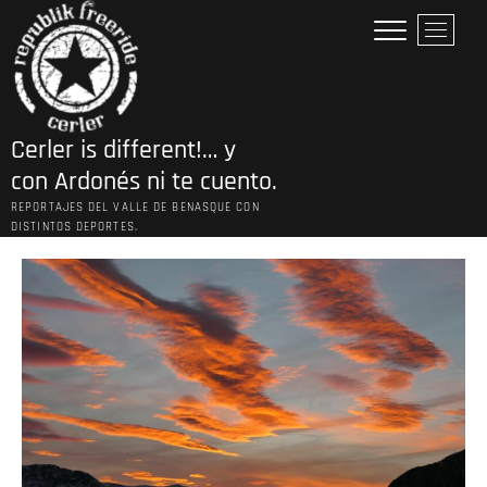
Saltar
B
al
o
contenido
t
ó
n
Cerler is different!… y
d
e
con Ardonés ni te cuento.
l
REPORTAJES DEL VALLE DE BENASQUE CON
m
DISTINTOS DEPORTES.
e
n
ú