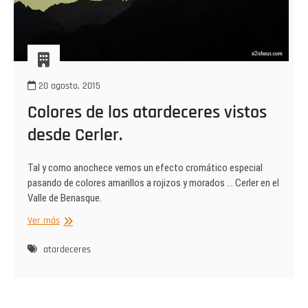
20 agosto, 2015
Colores de los atardeceres vistos
desde Cerler.
Tal y como anochece vemos un efecto cromático especial
pasando de colores amarillos a rojizos y morados … Cerler en el
Valle de Benasque.
Colores
Ver más
de
los
atardeceres
atardeceres
vistos
desde
Cerler.