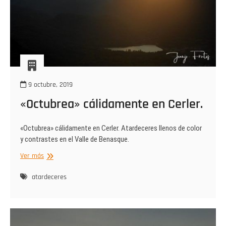
9 octubre, 2019
«Octubrea» cálidamente en Cerler.
«Octubrea» cálidamente en Cerler. Atardeceres llenos de color
y contrastes en el Valle de Benasque.
«Octubrea»
Ver más
cálidamente
en
atardeceres
Cerler.