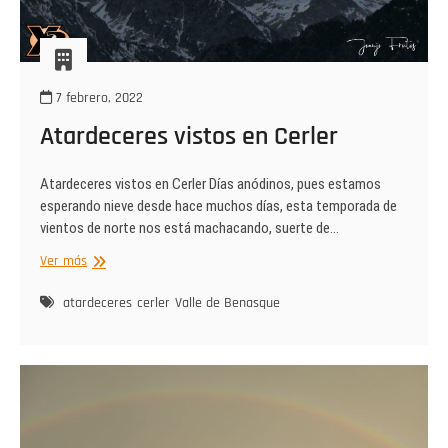
7 febrero, 2022
Atardeceres vistos en Cerler
Atardeceres vistos en Cerler Días anódinos, pues estamos
esperando nieve desde hace muchos días, esta temporada de
vientos de norte nos está machacando, suerte de…
Atardeceres
Ver más
vistos
en
atardeceres
cerler
Valle de Benasque
Cerler