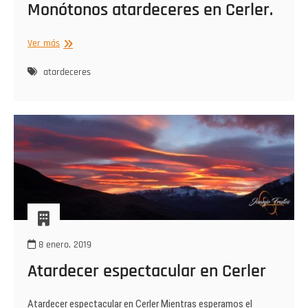
Monótonos atardeceres en Cerler.
Monótonos
Ver más
atardeceres
en
atardeceres
Cerler.
8 enero, 2019
Atardecer espectacular en Cerler
Atardecer espectacular en Cerler Mientras esperamos el