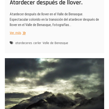
Atardecer después de llover.
Atardecer después de llover en el Valle de Benasque.
Espectacular colorido en la transición del atardecer después de
llover en el Valle de Benasque, fotografías…
Atardecer
Ver más
después
de
atardeceres
cerler
Valle de Benasque
llover.