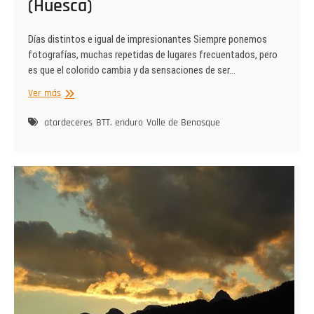
(Huesca)
Días distintos e igual de impresionantes Siempre ponemos
fotografías, muchas repetidas de lugares frecuentados, pero
es que el colorido cambia y da sensaciones de ser…
Balcón
Ver más
de
atardeceres,
atardeceres
BTT. enduro
Valle de Benasque
Cerler
(Huesca)