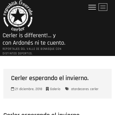
Saltar
B
al
o
contenido
t
ó
n
Cerler is different!… y
d
e
con Ardonés ni te cuento.
l
REPORTAJES DEL VALLE DE BENASQUE CON
m
DISTINTOS DEPORTES.
e
n
ú
Cerler esperando el invierno.
21 diciembre, 2018
Galería
atardeceres
cerler