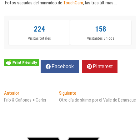
Fotos sacadas del minivideo de
TouchCam
, las tres últimas …
224
158
Visitas totales
Visitantes únicos
Facebook
Pinterest
Navegación
Entrada
Entrada
Anterior
Siguiente
anterior:
siguiente:
Frío & Cañones = Cerler
Otro día de skimo por el Valle de Benasque
de
entradas