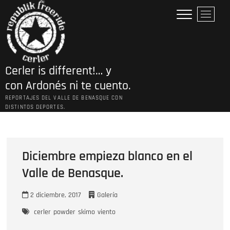
Saltar
B
al
o
contenido
t
ó
n
Cerler is different!… y
d
e
con Ardonés ni te cuento.
l
REPORTAJES DEL VALLE DE BENASQUE CON
m
DISTINTOS DEPORTES.
e
n
ú
Diciembre empieza blanco en el
Valle de Benasque.
2 diciembre, 2017
Galería
cerler
powder
skimo
viento