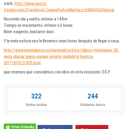
track:
http://www.sports-
tracker.com/#/workout/JoanjoFrutosMartnez/el4d5v10s0g5ssqj
Recorrido ida y vuelta: inferior a 14 Km
Tiempo en movimiento: inferior a 6 horas
Nivel: exigente, bastante duro.
Y la mala noticia nos la llevamos unas horas después de llegar a casa,
http://www.europapress.es/nacional/noticia-fallece-montanero-28-
anos-glaciar-anero-parque-posets-maladeta-huesca-
20111016121329.html
que creemos que coincidimos con ellos en esta excursión. D.E.P.
322
244
Visitas totales
Visitantes únicos