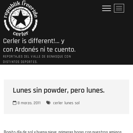
Saltar
B
al
o
contenido
t
ó
n
Cerler is different!… y
d
e
con Ardonés ni te cuento.
l
REPORTAJES DEL VALLE DE BENASQUE CON
m
DISTINTOS DEPORTES.
e
n
ú
Lunes sin powder, pero lunes.
8 marzo, 2011
cerler
lunes
sol
Bonito día de sol y buena nieve, primeras horas con nuestros amigos