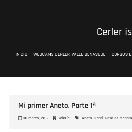
Saltar
al
contenido
Cerler i
INICIO
WEBCAMS CERLER-VALLE BENASQUE
CURSOS E
Mi primer Aneto. Parte 1ª
30 marzo, 2012
Galería
Aneto.
Narci.
Paso de Mahom