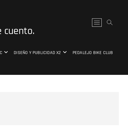
B
e cuento.
o
t
ó
n
C
DISEÑO Y PUBLICIDAD X2
PEDALEJO BIKE CLUB
d
e
l
m
e
n
ú