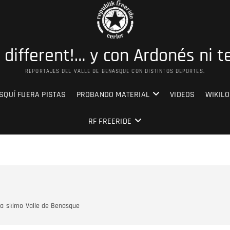
s different!… y con Ardonés ni t
REPORTAJES DEL VALLE DE BENASQUE CON DISTINTOS DEPORTES.
SQUÍ FUERA PISTAS
PROBANDO MATERIAL
VIDEOS
WIKILO
RF FREERIDE
a
skimo
Valle de Benasque