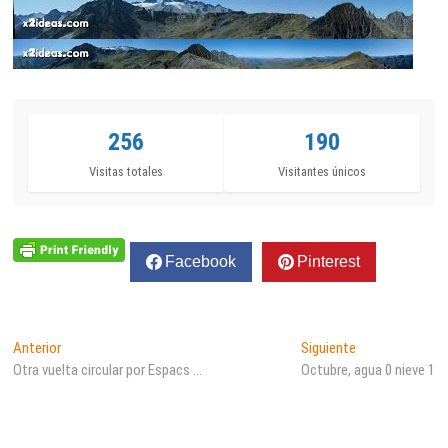
256
190
Visitas totales
Visitantes únicos
Facebook
Pinterest
Navegación
Entrada
Entrada
Anterior
Siguiente
anterior:
siguiente:
Otra vuelta circular por Espacs …
Octubre, agua 0 nieve 1
de
entradas