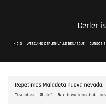
Saltar
al
contenido
Cerler i
INICIO
WEBCAMS CERLER-VALLE BENASQUE
CURSOS E
Repetimos Maladeta nueva nevada.
23 abril, 2021
Galería
Maladeta
skimo
Valle de Bena