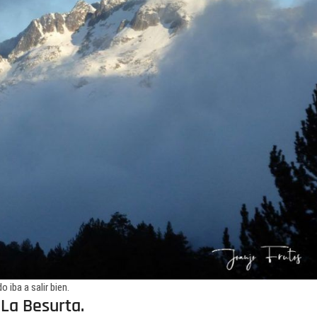
 iba a salir bien.
 La Besurta.