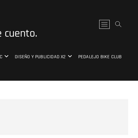
B
e cuento.
o
t
ó
n
C
DISEÑO Y PUBLICIDAD X2
PEDALEJO BIKE CLUB
d
e
l
m
e
n
ú