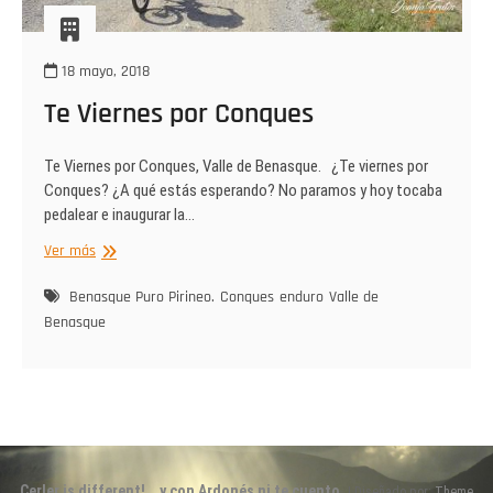
18 mayo, 2018
Te Viernes por Conques
Te Viernes por Conques, Valle de Benasque. ¿Te viernes por
Conques? ¿A qué estás esperando? No paramos y hoy tocaba
pedalear e inaugurar la…
Te
Ver más
Viernes
por
Benasque Puro Pirineo.
Conques
enduro
Valle de
Conques
Benasque
Cerler is different!… y con Ardonés ni te cuento.
| Diseñado por:
Theme