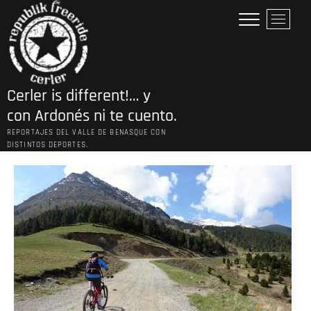
Saltar
B
al
o
contenido
t
ó
n
Cerler is different!… y
d
e
con Ardonés ni te cuento.
l
REPORTAJES DEL VALLE DE BENASQUE CON
m
DISTINTOS DEPORTES.
e
n
ú