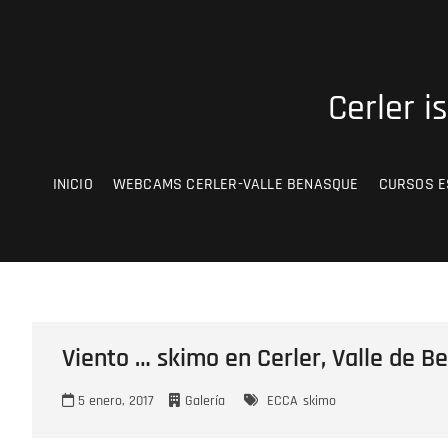
Saltar
al
contenido
Cerler i
INICIO
WEBCAMS CERLER-VALLE BENASQUE
CURSOS E
Viento … skimo en Cerler, Valle de B
5 enero, 2017
Galería
ECCA
skimo