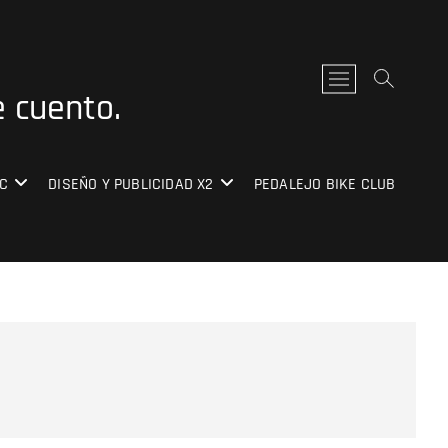
B
e cuento.
o
t
ó
n
C
DISEÑO Y PUBLICIDAD X2
PEDALEJO BIKE CLUB
d
e
l
m
e
n
ú