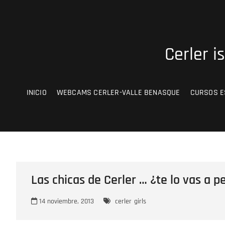
Saltar
al
contenido
Cerler i
INICIO
WEBCAMS CERLER-VALLE BENASQUE
CURSOS E
Las chicas de Cerler … ¿te lo vas a p
14 noviembre, 2013
cerler
girls