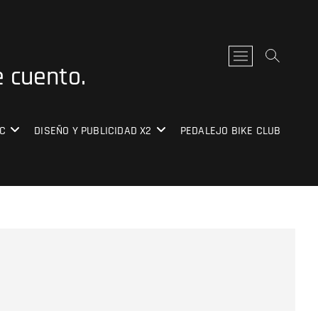
B
e cuento.
o
t
ó
n
C
DISEÑO Y PUBLICIDAD X2
PEDALEJO BIKE CLUB
d
e
l
m
e
n
ú