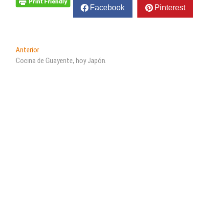
Facebook
Pinterest
Navegación
Entrada
Anterior
anterior:
Cocina de Guayente, hoy Japón.
de
entradas