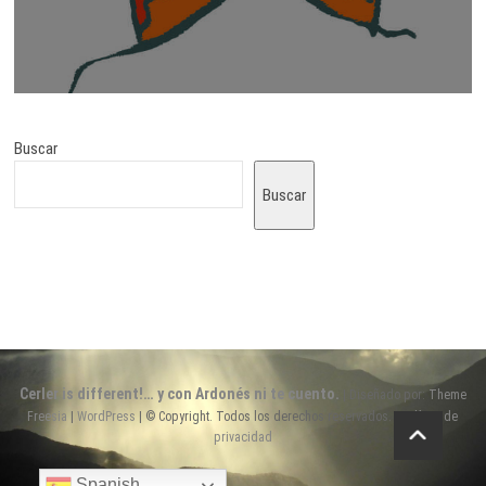
Buscar
Buscar
Cerler is different!… y con Ardonés ni te cuento.
| Diseñado por:
Theme
Freesia
|
WordPress
| © Copyright. Todos los derechos reservados. |
Política de
privacidad
Spanish