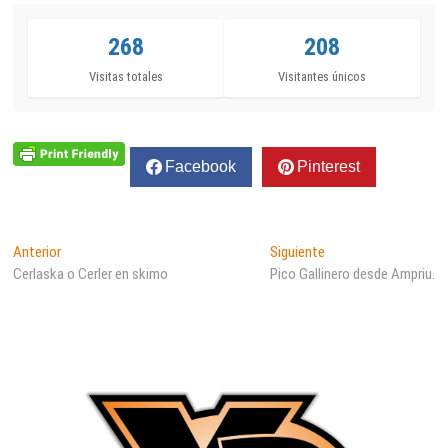
268
208
Visitas totales
Visitantes únicos
Facebook
Pinterest
Navegación
Entrada
Entrada
Anterior
Siguiente
anterior:
siguiente:
Cerlaska o Cerler en skimo
Pico Gallinero desde Ampriu.
de
entradas