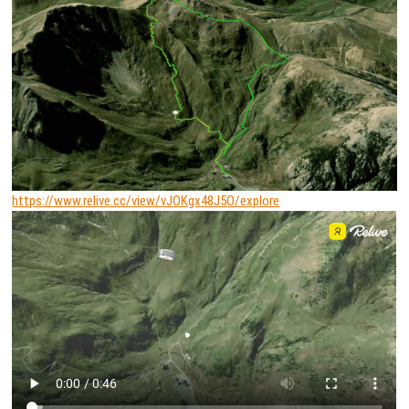
https://www.relive.cc/view/vJOKgx48J5O/explore