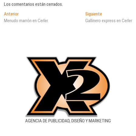
Los comentarios están cerrados.
Navegación
Entrada
Entrada
Anterior
Siguiente
anterior:
siguiente:
Menudo marrón en Cerler.
Gallinero express en Cerler
de
entradas
AGENCIA DE PUBLICIDAD, DISEÑO Y MARKETING