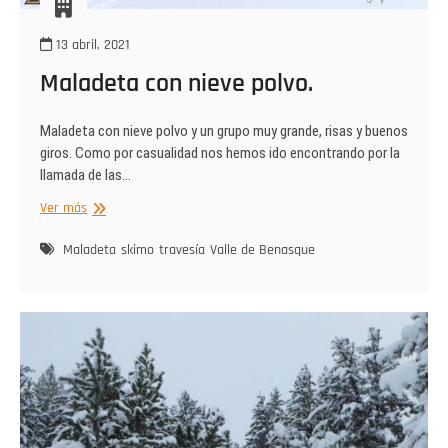
13 abril, 2021
Maladeta con nieve polvo.
Maladeta con nieve polvo y un grupo muy grande, risas y buenos
giros. Como por casualidad nos hemos ido encontrando por la
llamada de las…
Maladeta
Ver más
con
nieve
Maladeta
skimo
travesía
Valle de Benasque
polvo.