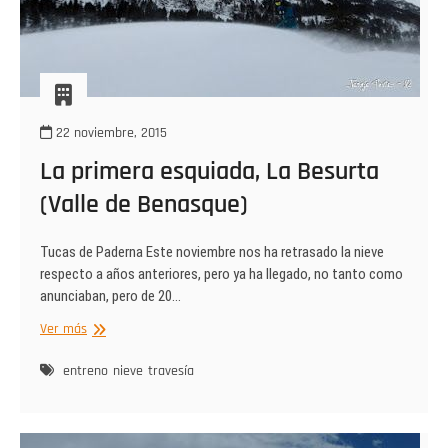
22 noviembre, 2015
La primera esquiada, La Besurta
(Valle de Benasque)
Tucas de Paderna Este noviembre nos ha retrasado la nieve
respecto a años anteriores, pero ya ha llegado, no tanto como
anunciaban, pero de 20…
La
Ver más
primera
esquiada,
entreno
nieve
travesía
La
Besurta
(Valle