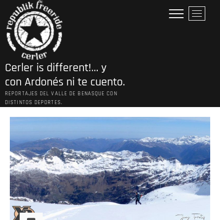
Saltar
B
al
o
contenido
t
ó
n
Cerler is different!… y
d
e
con Ardonés ni te cuento.
l
REPORTAJES DEL VALLE DE BENASQUE CON
m
DISTINTOS DEPORTES.
e
n
ú