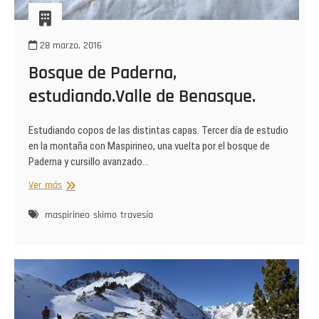
28 marzo, 2016
Bosque de Paderna,
estudiando.Valle de Benasque.
Estudiando copos de las distintas capas. Tercer día de estudio
en la montaña con Maspirineo, una vuelta por el bosque de
Paderna y cursillo avanzado…
Bosque
Ver más
de
Paderna,
maspirineo
skimo
travesía
estudiando.Valle
de
Benasque.