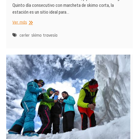
Quinto día consecutivo con marcheta de skimo corta, la
estación es un sitio ideal para…
Viernes
Ver más
en
travesía
cerler
skimo
travesía
por
Cerler.