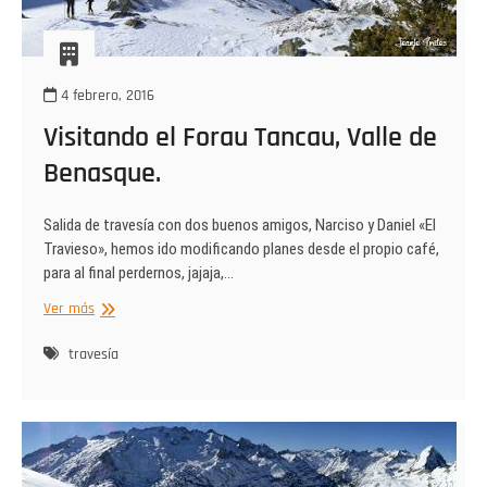
4 febrero, 2016
Visitando el Forau Tancau, Valle de
Benasque.
Salida de travesía con dos buenos amigos, Narciso y Daniel «El
Travieso», hemos ido modificando planes desde el propio café,
para al final perdernos, jajaja,…
Visitando
Ver más
el
Forau
travesía
Tancau,
Valle
de
Benasque.