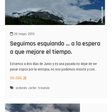
de
Benasque)
29 mayo, 2013
Seguimos esquiando … a la espera
a que mejore el tiempo.
Estamos a dos días de Junio y es una pasada no dejar de ver
pasar copos por la ventana, no nos podemos resistir y con…
Seguimos
Ver más
esquiando
…
ardonés
cerler
travesía
a
la
espera
a