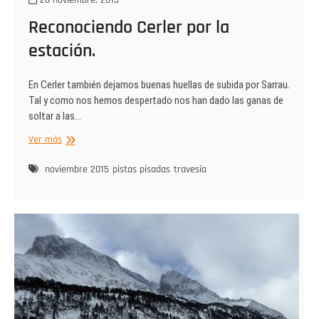
Reconociendo Cerler por la
estación.
En Cerler también dejamos buenas huellas de subida por Sarrau.
Tal y como nos hemos despertado nos han dado las ganas de
soltar a las…
Reconociendo
Ver más
Cerler
por
noviembre 2015
pistas pisadas
travesía
la
estación.