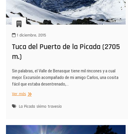
1 diciembre, 2015
Tuca del Puerto de la Picada (2705
m.)
Sin palabras, el Valle de Benasque tiene mil rincones y a cual
mejor. Excursión acompañado de mi amigo Carlos, una cosita
fácil que estaba desentrenado,…
Tuca
Ver más
del
Puerto
La Picada
skimo
travesía
de
la
Picada
(2705